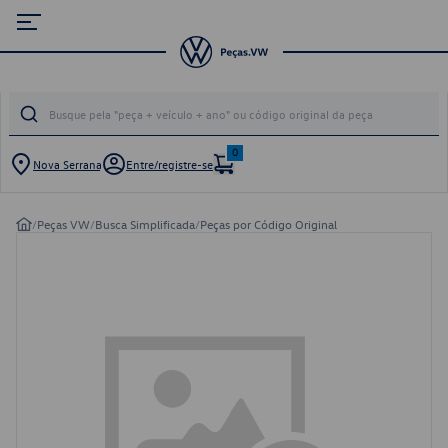
0
Nova Serrana
Entre/registre-se
/
Peças VW
/
Busca Simplificada
/
Peças por Código Original