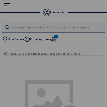
0
Nova Serrana
Entre/registre-se
/
Peças VW
/
Busca Simplificada
/
Peças por Código Original