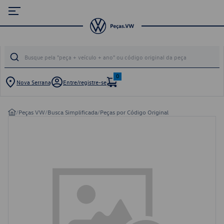
0
Nova Serrana
Entre/registre-se
/
Peças VW
/
Busca Simplificada
/
Peças por Código Original