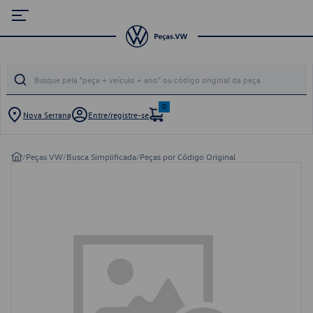
0
Nova Serrana
Entre/registre-se
/
Peças VW
/
Busca Simplificada
/
Peças por Código Original