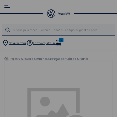
0
Nova Serrana
Entre/registre-se
/
Peças VW
/
Busca Simplificada
/
Peças por Código Original