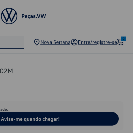
0
Nova Serrana
Entre/registre-se
502M
tado.
Avise-me quando chegar!