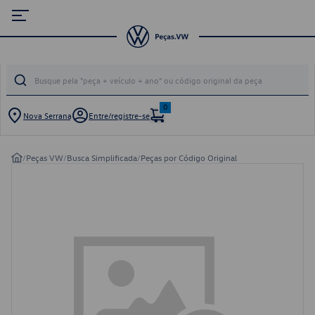
0
Nova Serrana
Entre/registre-se
/
Peças VW
/
Busca Simplificada
/
Peças por Código Original