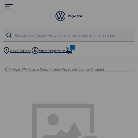
0
Nova Serrana
Entre/registre-se
/
Peças VW
/
Busca Simplificada
/
Peças por Código Original