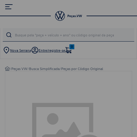
0
Nova Serrana
Entre/registre-se
/
Peças VW
/
Busca Simplificada
/
Peças por Código Original