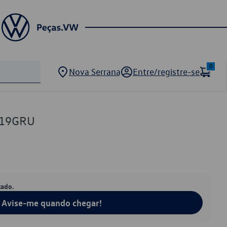
0
Nova Serrana
Entre/registre-se
219GRU
tado.
Avise-me quando chegar!