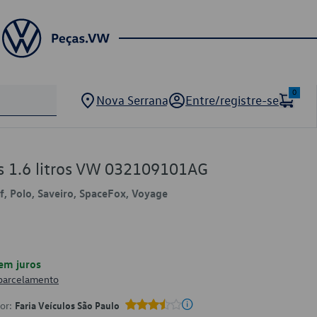
0
Nova Serrana
Entre/registre-se
s 1.6 litros VW 032109101AG
lf, Polo, Saveiro, SpaceFox, Voyage
em juros
 parcelamento
por:
Faria Veículos São Paulo