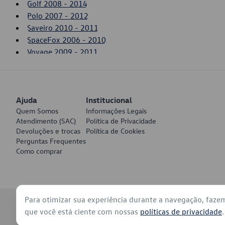
Golf 2008 - 2014
Polo 2007 - 2012
Saveiro 2010 - 2011
SpaceFox 2006 - 2010
Voyage 2009 - 2011
Ajuda
Institucional
Quem Somos
Informações Legais
Atendimento (SAC)
Política de Privacidade
Devoluções e trocas
Política de Cookies
Perguntas Frequentes
Como comprar
Para otimizar sua experiência durante a navegação, faze
© 2026 - Volkswagen do Brasil - Todos os direitos reservados
que você está ciente com nossas
políticas de privacidade
.