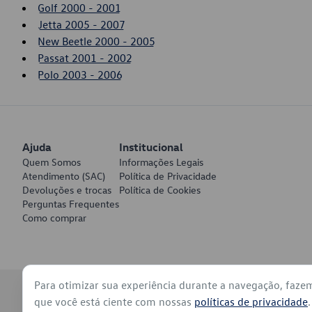
Golf 2000 - 2001
Jetta 2005 - 2007
New Beetle 2000 - 2005
Passat 2001 - 2002
Polo 2003 - 2006
Ajuda
Institucional
Quem Somos
Informações Legais
Atendimento (SAC)
Política de Privacidade
Devoluções e trocas
Política de Cookies
Perguntas Frequentes
Como comprar
Para otimizar sua experiência durante a navegação, faze
© 2026 - Volkswagen do Brasil - Todos os direitos reservados
que você está ciente com nossas
políticas de privacidade
.