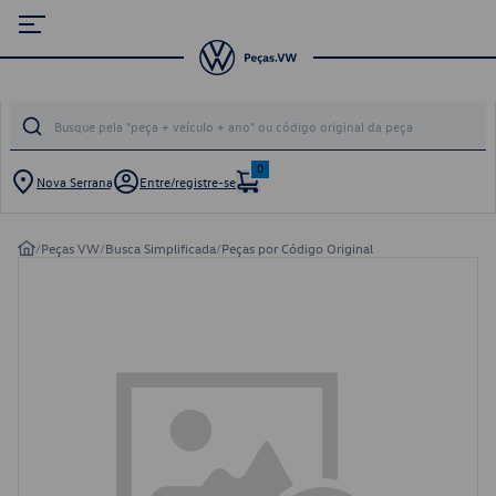
0
Nova Serrana
Entre/registre-se
/
Peças VW
/
Busca Simplificada
/
Peças por Código Original