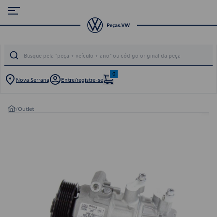
0
Nova Serrana
Entre/registre-se
/
Outlet