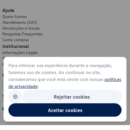
Ajuda
Quem Somos
Atendimento (SAC)
Devoluções e trocas
Perguntas Frequentes
Como comprar
Institucional
Informações Legais
Política de Privacidade
Política de Cookies
Para otimizar sua experiência durante a navegação,
fazemos uso de cookies. Ao continuar no site,
Formas de Pagamento
consideramos que você está ciente com nossas
políticas
de privacidade
.
Segurança
Rejeitar cookies
Aceitar cookies