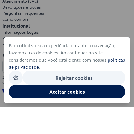
Atendimento (SAC)
Devoluções e trocas
Perguntas Frequentes
Como comprar
Institucional
Informações Legais
Política de Privacidade
Política de Cookies
Para otimizar sua experiência durante a navegação,
fazemos uso de cookies. Ao continuar no site,
Formas de Pagamento
consideramos que você está ciente com nossas
políticas
de privacidade
.
Segurança
Rejeitar cookies
Aceitar cookies
© 2026 - Volkswagen do Brasil - Todos os direitos reservados