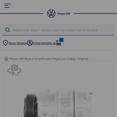
0
Nova Serrana
Entre/registre-se
/
Peças VW
/
Busca Simplificada
/
Peças por Código Original