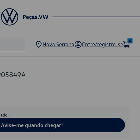
0
Nova Serrana
Entre/registre-se
905849A
tado.
Avise-me quando chegar!