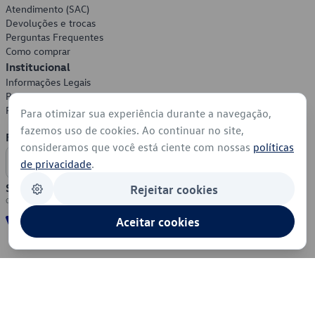
Atendimento (SAC)
Devoluções e trocas
Perguntas Frequentes
Como comprar
Institucional
Informações Legais
Política de Privacidade
Política de Cookies
Para otimizar sua experiência durante a navegação,
fazemos uso de cookies. Ao continuar no site,
Formas de Pagamento
consideramos que você está ciente com nossas
políticas
de privacidade
.
Segurança
Rejeitar cookies
Aceitar cookies
© 2026 - Volkswagen do Brasil - Todos os direitos reservados