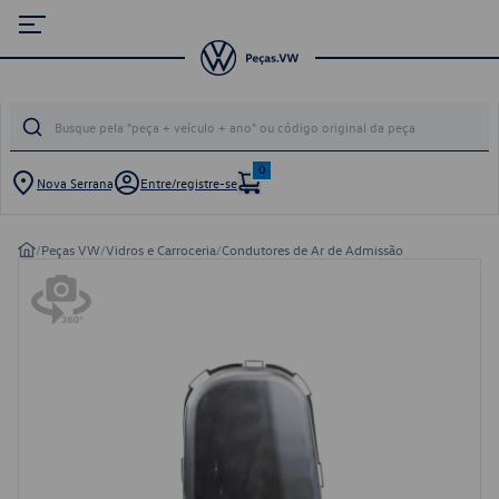
0
Nova Serrana
Entre/registre-se
/
Peças VW
/
Vidros e Carroceria
/
Condutores de Ar de Admissão