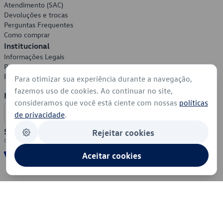
Atendimento (SAC)
Devoluções e trocas
Perguntas Frequentes
Como comprar
Institucional
Informações Legais
Política de Privacidade
Política de Cookies
Para otimizar sua experiência durante a navegação,
fazemos uso de cookies. Ao continuar no site,
Formas de Pagamento
consideramos que você está ciente com nossas
políticas
de privacidade
.
Segurança
Rejeitar cookies
Aceitar cookies
© 2026 - Volkswagen do Brasil - Todos os direitos reservados