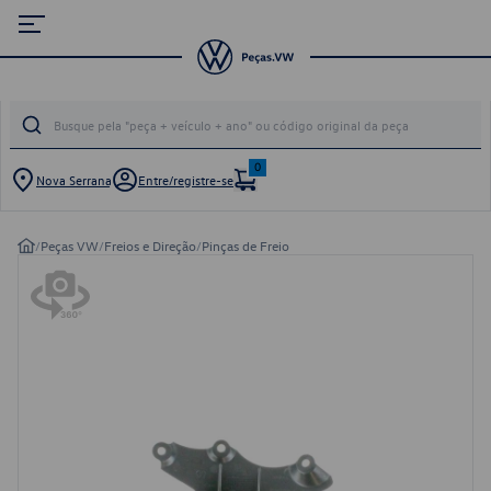
0
Nova Serrana
Entre/registre-se
/
Peças VW
/
Freios e Direção
/
Pinças de Freio