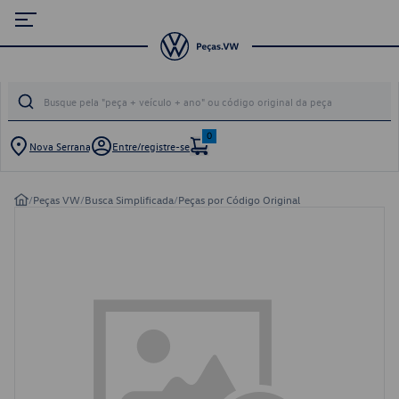
0
Nova Serrana
Entre/registre-se
/
Peças VW
/
Busca Simplificada
/
Peças por Código Original