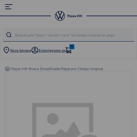
0
Nova Serrana
Entre/registre-se
/
Peças VW
/
Busca Simplificada
/
Peças por Código Original