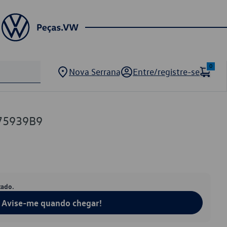
0
Nova Serrana
Entre/registre-se
75939B9
tado.
Avise-me quando chegar!