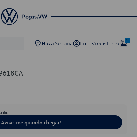
0
Nova Serrana
Entre/registre-se
29618CA
tado.
Avise-me quando chegar!