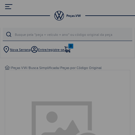
0
Nova Serrana
Entre/registre-se
/
Peças VW
/
Busca Simplificada
/
Peças por Código Original