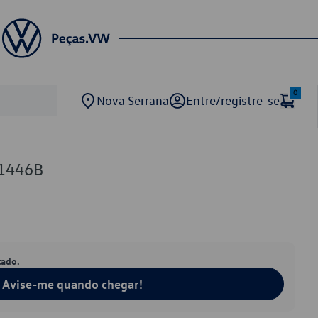
0
Nova Serrana
Entre/registre-se
1446B
tado.
Avise-me quando chegar!