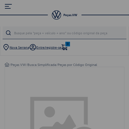
0
Nova Serrana
Entre/registre-se
/
Peças VW
/
Busca Simplificada
/
Peças por Código Original