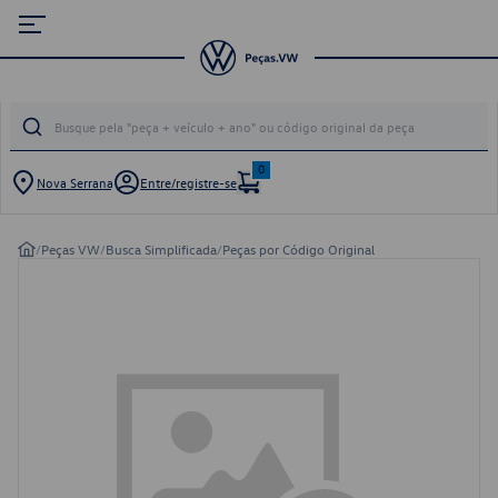
0
Nova Serrana
Entre/registre-se
/
Peças VW
/
Busca Simplificada
/
Peças por Código Original