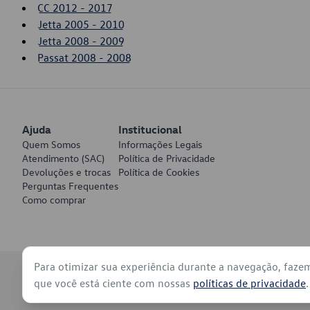
CC 2012 - 2017
Jetta 2005 - 2010
Jetta 2008 - 2009
Passat 2008 - 2008
Ajuda
Institucional
Quem Somos
Informações Legais
Atendimento (SAC)
Política de Privacidade
Devoluções e trocas
Política de Cookies
Perguntas Frequentes
Como comprar
Para otimizar sua experiência durante a navegação, faze
© 2026 - Volkswagen do Brasil - Todos os direitos reservados
que você está ciente com nossas
políticas de privacidade
.