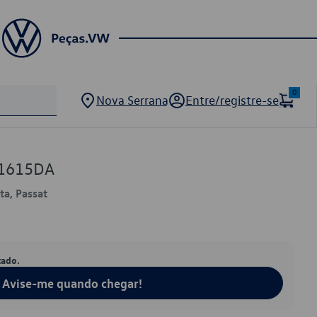
0
Nova Serrana
Entre/registre-se
71615DA
ta, Passat
tado.
Avise-me quando chegar!