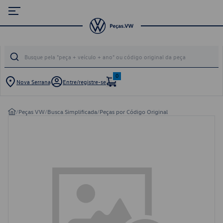
0
Nova Serrana
Entre/registre-se
/
Peças VW
/
Busca Simplificada
/
Peças por Código Original