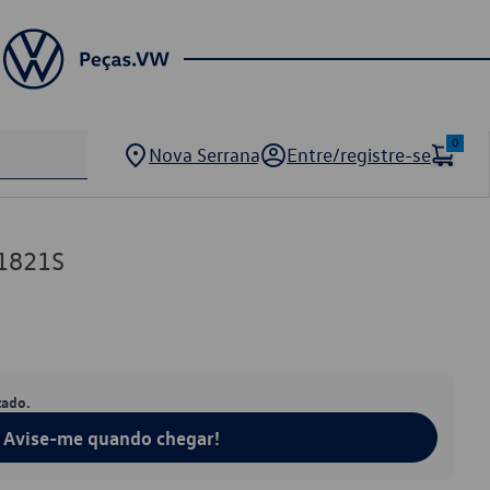
0
Nova Serrana
Entre/registre-se
1821S
tado.
Avise-me quando chegar!