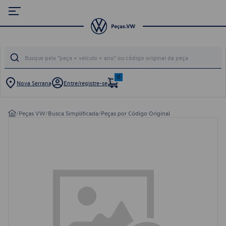
0
Nova Serrana
Entre/registre-se
/
Peças VW
/
Busca Simplificada
/
Peças por Código Original