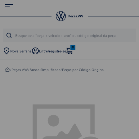
0
Nova Serrana
Entre/registre-se
/
Peças VW
/
Busca Simplificada
/
Peças por Código Original