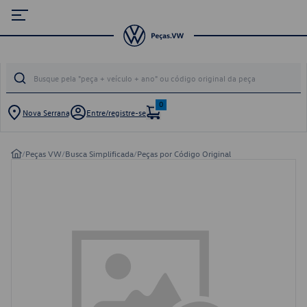
0
Nova Serrana
Entre/registre-se
/
Peças VW
/
Busca Simplificada
/
Peças por Código Original