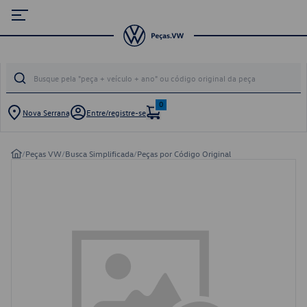
0
Nova Serrana
Entre/registre-se
/
Peças VW
/
Busca Simplificada
/
Peças por Código Original