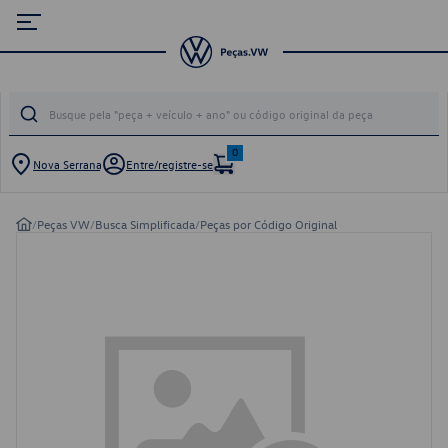
0
Nova Serrana
Entre/registre-se
/
Peças VW
/
Busca Simplificada
/
Peças por Código Original