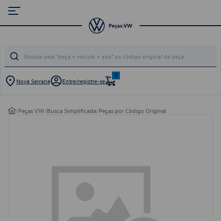
0
Nova Serrana
Entre/registre-se
/
Peças VW
/
Busca Simplificada
/
Peças por Código Original