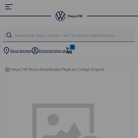
0
Nova Serrana
Entre/registre-se
/
Peças VW
/
Busca Simplificada
/
Peças por Código Original