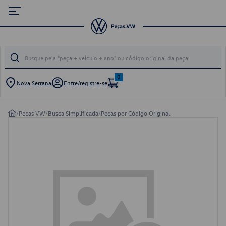
0
Nova Serrana
Entre/registre-se
/
Peças VW
/
Busca Simplificada
/
Peças por Código Original