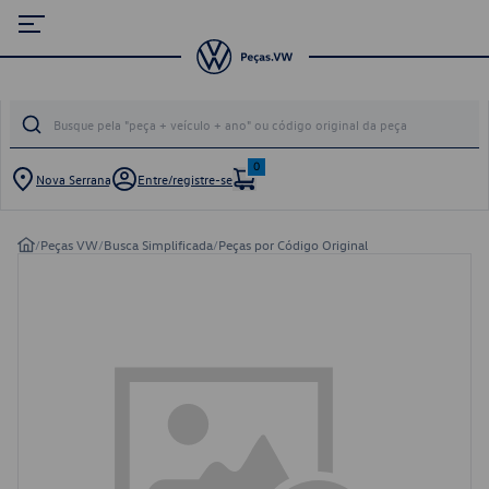
0
Nova Serrana
Entre/registre-se
/
Peças VW
/
Busca Simplificada
/
Peças por Código Original