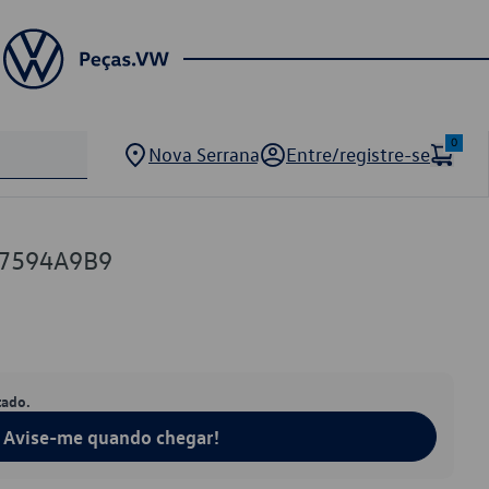
0
Nova Serrana
Entre/registre-se
57594A9B9
tado.
Avise-me quando chegar!