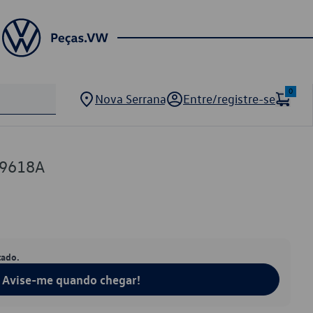
0
Nova Serrana
Entre/registre-se
29618A
tado.
Avise-me quando chegar!