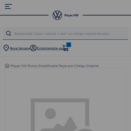
0
Nova Serrana
Entre/registre-se
/
Peças VW
/
Busca Simplificada
/
Peças por Código Original