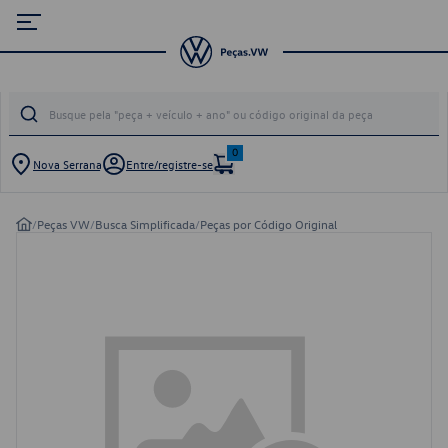
0
Nova Serrana
Entre/registre-se
/
Peças VW
/
Busca Simplificada
/
Peças por Código Original