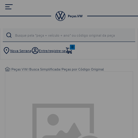
0
Nova Serrana
Entre/registre-se
/
Peças VW
/
Busca Simplificada
/
Peças por Código Original