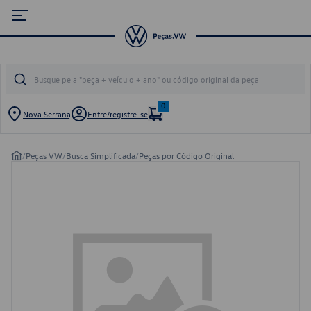
0
Nova Serrana
Entre/registre-se
/
Peças VW
/
Busca Simplificada
/
Peças por Código Original