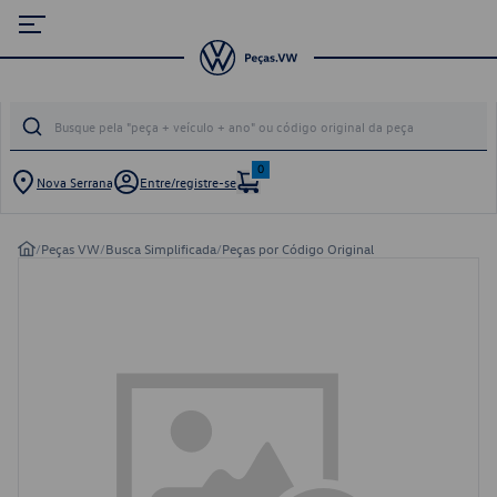
0
Nova Serrana
Entre/registre-se
/
Peças VW
/
Busca Simplificada
/
Peças por Código Original