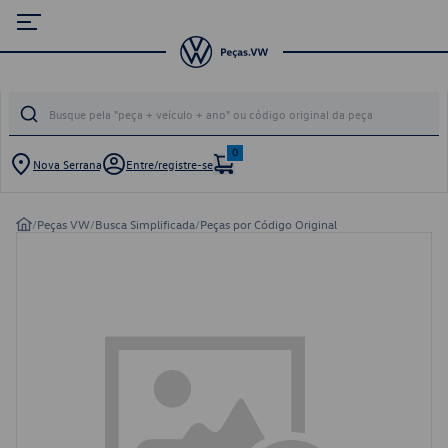
0
Nova Serrana
Entre/registre-se
/
Peças VW
/
Busca Simplificada
/
Peças por Código Original