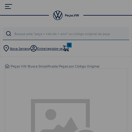
0
Nova Serrana
Entre/registre-se
/
Peças VW
/
Busca Simplificada
/
Peças por Código Original