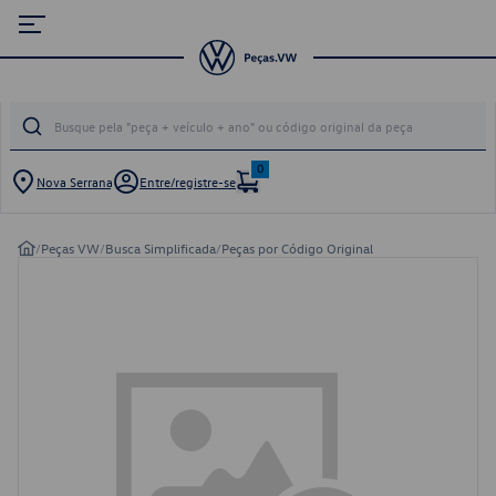
0
Nova Serrana
Entre/registre-se
/
Peças VW
/
Busca Simplificada
/
Peças por Código Original