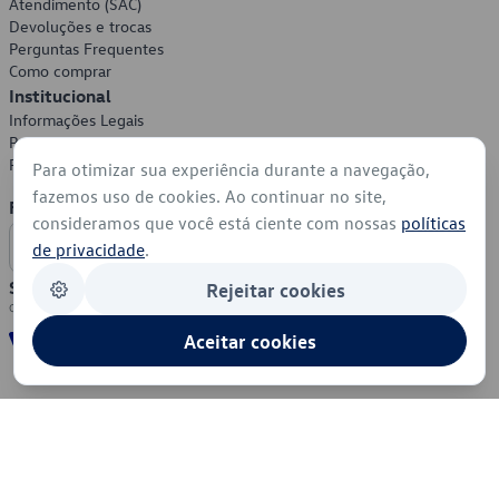
Atendimento (SAC)
Devoluções e trocas
Perguntas Frequentes
Como comprar
Institucional
Informações Legais
Política de Privacidade
Política de Cookies
Para otimizar sua experiência durante a navegação,
fazemos uso de cookies. Ao continuar no site,
Formas de Pagamento
consideramos que você está ciente com nossas
políticas
de privacidade
.
Segurança
Rejeitar cookies
Aceitar cookies
© 2026 - Volkswagen do Brasil - Todos os direitos reservados