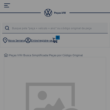
0
Nova Serrana
Entre/registre-se
/
Peças VW
/
Busca Simplificada
/
Peças por Código Original