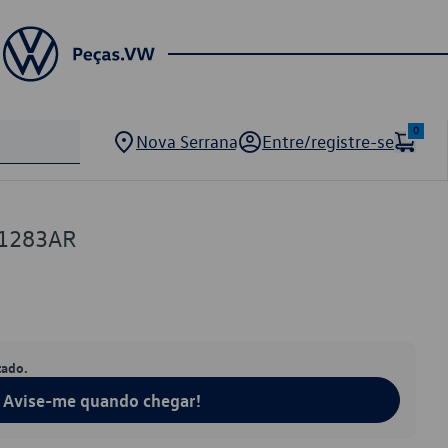
0
Nova Serrana
Entre/registre-se
21283AR
tado.
Avise-me quando chegar!